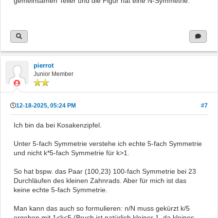
gemeinsamen Teiler und die Figur hat eine N-Symmetrie.
pierrot
Junior Member
12-18-2025, 05:24 PM
#7
Ich bin da bei Kosakenzipfel.
Unter 5-fach Symmetrie verstehe ich echte 5-fach Symmetrie
und nicht k*5-fach Symmetrie für k>1.
So hat bspw. das Paar (100,23) 100-fach Symmetrie bei 23
Durchläufen des kleinen Zahnrads. Aber für mich ist das
keine echte 5-fach Symmetrie.
Man kann das auch so formulieren: n/N muss gekürzt k/5
ergeben mit 1<k<5 (Bruch ist natürlich kleiner 1, da kleines