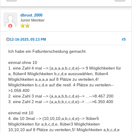
dbrust_2000
Junior Member
12-16-2025, 05:13 PM
#5
Ich habe ein Fallunterscheidung gemacht.
einmal ohne 10
1. eine Zahl 4 mal --> (a,a,a,a,b,c,d,e)--> 9 Möglichkeiten für
a, 8über4 Möglichkeiten b,c,d,e auszuwählen, 8über4
Möglichkeiten a,a,a,a auf 8 Plätze zu verteilen,4!
Möglichkeiten b,c,d,e auf die restl. 4 Plätze zu verteilen--
>1.058.400
2. eine Zahl 3 mal --> (a,a,a,b,b,c,d,e)--> ...-->8.467.200
3. eine Zahl 2 mal --> (a,a,b,b,c,c,d,e)--> ...-->6.350.400
einmal mit 10
4. die 10 3mal --> (10,10,10,a,b,c,d,e)--> 9über5
Möglichkeiten für a,b,c,d,e, 8über3 Möglichkeiten
10,10,10 auf 8 Plätze zu verteilen,5! Möglichkeiten a,b,c,d,e