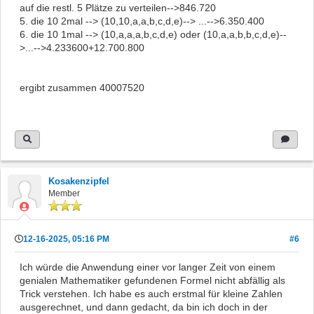
auf die restl. 5 Plätze zu verteilen-->846.720
5. die 10 2mal --> (10,10,a,a,b,c,d,e)--> ...-->6.350.400
6. die 10 1mal --> (10,a,a,a,b,c,d,e) oder (10,a,a,b,b,c,d,e)--
>...-->4.233600+12.700.800
ergibt zusammen 40007520
Kosakenzipfel
Member
12-16-2025, 05:16 PM
#6
Ich würde die Anwendung einer vor langer Zeit von einem
genialen Mathematiker gefundenen Formel nicht abfällig als
Trick verstehen. Ich habe es auch erstmal für kleine Zahlen
ausgerechnet, und dann gedacht, da bin ich doch in der