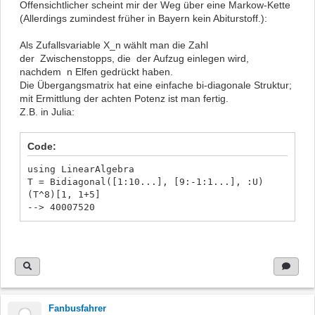
Offensichtlicher scheint mir der Weg über eine Markow-Kette
(Allerdings zumindest früher in Bayern kein Abiturstoff.):
Als Zufallsvariable X_n wählt man die Zahl
der Zwischenstopps, die der Aufzug einlegen wird,
nachdem n Elfen gedrückt haben.
Die Übergangsmatrix hat eine einfache bi-diagonale Struktur;
mit Ermittlung der achten Potenz ist man fertig.
Z.B. in Julia:
Code:
using LinearAlgebra
T = Bidiagonal([1:10...], [9:-1:1...], :U)
(T^8)[1, 1+5]
--> 40007520
Fanbusfahrer