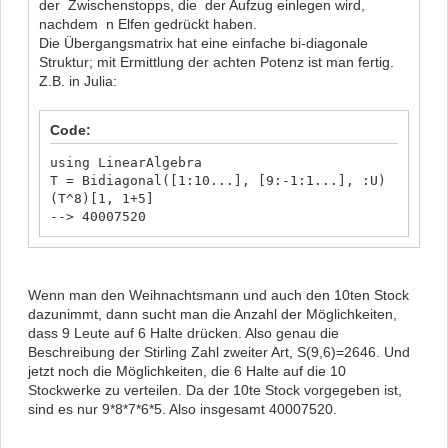
der Zwischenstopps, die der Aufzug einlegen wird,
nachdem n Elfen gedrückt haben.
Die Übergangsmatrix hat eine einfache bi-diagonale
Struktur; mit Ermittlung der achten Potenz ist man fertig.
Z.B. in Julia:
Code:
using LinearAlgebra
T = Bidiagonal([1:10...], [9:-1:1...], :U)
(T^8)[1, 1+5]
--> 40007520
Wenn man den Weihnachtsmann und auch den 10ten Stock
dazunimmt, dann sucht man die Anzahl der Möglichkeiten,
dass 9 Leute auf 6 Halte drücken. Also genau die
Beschreibung der Stirling Zahl zweiter Art, S(9,6)=2646. Und
jetzt noch die Möglichkeiten, die 6 Halte auf die 10
Stockwerke zu verteilen. Da der 10te Stock vorgegeben ist,
sind es nur 9*8*7*6*5. Also insgesamt 40007520.