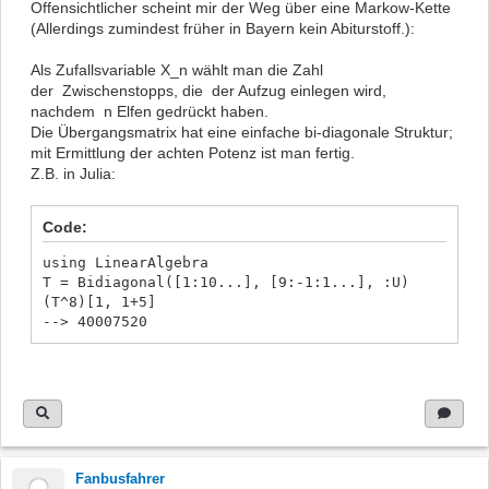
Offensichtlicher scheint mir der Weg über eine Markow-Kette
(Allerdings zumindest früher in Bayern kein Abiturstoff.):
Als Zufallsvariable X_n wählt man die Zahl
der Zwischenstopps, die der Aufzug einlegen wird,
nachdem n Elfen gedrückt haben.
Die Übergangsmatrix hat eine einfache bi-diagonale Struktur;
mit Ermittlung der achten Potenz ist man fertig.
Z.B. in Julia:
Code:
using LinearAlgebra
T = Bidiagonal([1:10...], [9:-1:1...], :U)
(T^8)[1, 1+5]
--> 40007520
Fanbusfahrer