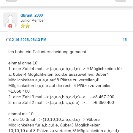
dbrust_2000
Junior Member
12-16-2025, 05:13 PM
#5
Ich habe ein Fallunterscheidung gemacht.
einmal ohne 10
1. eine Zahl 4 mal --> (a,a,a,a,b,c,d,e)--> 9 Möglichkeiten für
a, 8über4 Möglichkeiten b,c,d,e auszuwählen, 8über4
Möglichkeiten a,a,a,a auf 8 Plätze zu verteilen,4!
Möglichkeiten b,c,d,e auf die restl. 4 Plätze zu verteilen--
>1.058.400
2. eine Zahl 3 mal --> (a,a,a,b,b,c,d,e)--> ...-->8.467.200
3. eine Zahl 2 mal --> (a,a,b,b,c,c,d,e)--> ...-->6.350.400
einmal mit 10
4. die 10 3mal --> (10,10,10,a,b,c,d,e)--> 9über5
Möglichkeiten für a,b,c,d,e, 8über3 Möglichkeiten
10,10,10 auf 8 Plätze zu verteilen,5! Möglichkeiten a,b,c,d,e