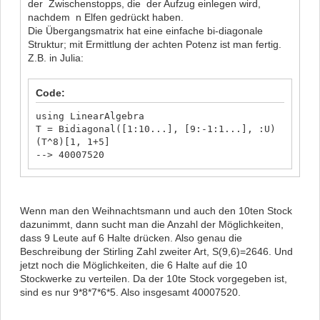
der Zwischenstopps, die der Aufzug einlegen wird,
nachdem n Elfen gedrückt haben.
Die Übergangsmatrix hat eine einfache bi-diagonale
Struktur; mit Ermittlung der achten Potenz ist man fertig.
Z.B. in Julia:
Code:
using LinearAlgebra
T = Bidiagonal([1:10...], [9:-1:1...], :U)
(T^8)[1, 1+5]
--> 40007520
Wenn man den Weihnachtsmann und auch den 10ten Stock
dazunimmt, dann sucht man die Anzahl der Möglichkeiten,
dass 9 Leute auf 6 Halte drücken. Also genau die
Beschreibung der Stirling Zahl zweiter Art, S(9,6)=2646. Und
jetzt noch die Möglichkeiten, die 6 Halte auf die 10
Stockwerke zu verteilen. Da der 10te Stock vorgegeben ist,
sind es nur 9*8*7*6*5. Also insgesamt 40007520.