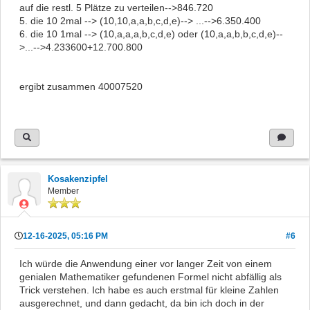
auf die restl. 5 Plätze zu verteilen-->846.720
5. die 10 2mal --> (10,10,a,a,b,c,d,e)--> ...-->6.350.400
6. die 10 1mal --> (10,a,a,a,b,c,d,e) oder (10,a,a,b,b,c,d,e)--
>...-->4.233600+12.700.800
ergibt zusammen 40007520
Kosakenzipfel
Member
12-16-2025, 05:16 PM
#6
Ich würde die Anwendung einer vor langer Zeit von einem
genialen Mathematiker gefundenen Formel nicht abfällig als
Trick verstehen. Ich habe es auch erstmal für kleine Zahlen
ausgerechnet, und dann gedacht, da bin ich doch in der