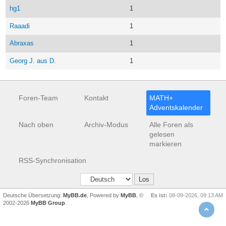
hg1
1
Raaadi
1
Abraxas
1
Georg J. aus D.
1
Foren-Team
Kontakt
MATH+
Adventskalender
Nach oben
Archiv-Modus
Alle Foren als
gelesen
markieren
RSS-Synchronisation
Deutsche Übersetzung:
MyBB.de
, Powered by
MyBB
, ©
Es ist:
08-09-2026, 09:13 AM
2002-2026
MyBB Group
.