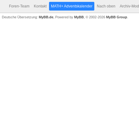
Foren-Team
Kontakt
MATH+ Adventskalender
Nach oben
Archiv-Mo
Deutsche Übersetzung:
MyBB.de
, Powered by
MyBB
, © 2002-2026
MyBB Group
.