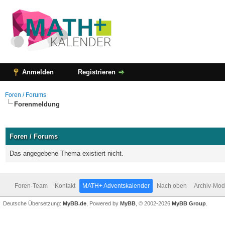
Anmelden
Registrieren
Foren / Forums
Forenmeldung
Foren / Forums
Das angegebene Thema existiert nicht.
Foren-Team
Kontakt
MATH+ Adventskalender
Nach oben
Archiv-Mo
Deutsche Übersetzung:
MyBB.de
, Powered by
MyBB
, © 2002-2026
MyBB Group
.