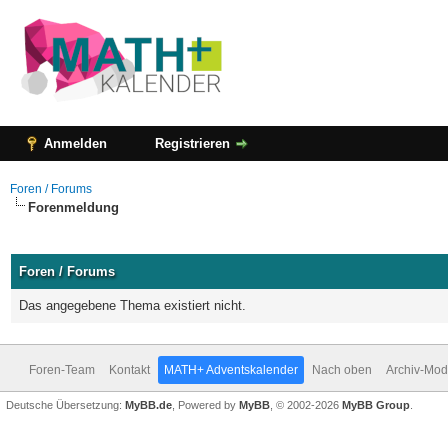
Anmelden
Registrieren
Foren / Forums
Forenmeldung
Foren / Forums
Das angegebene Thema existiert nicht.
Foren-Team
Kontakt
MATH+ Adventskalender
Nach oben
Archiv-Mo
Deutsche Übersetzung:
MyBB.de
, Powered by
MyBB
, © 2002-2026
MyBB Group
.