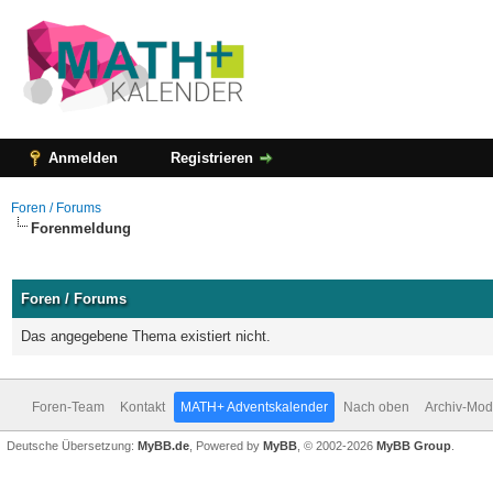
Anmelden
Registrieren
Foren / Forums
Forenmeldung
Foren / Forums
Das angegebene Thema existiert nicht.
Foren-Team
Kontakt
MATH+ Adventskalender
Nach oben
Archiv-Mo
Deutsche Übersetzung:
MyBB.de
, Powered by
MyBB
, © 2002-2026
MyBB Group
.