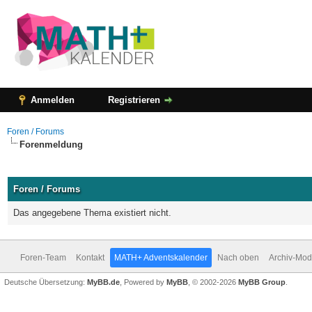
Anmelden
Registrieren
Foren / Forums
Forenmeldung
Foren / Forums
Das angegebene Thema existiert nicht.
Foren-Team
Kontakt
MATH+ Adventskalender
Nach oben
Archiv-Mo
Deutsche Übersetzung:
MyBB.de
, Powered by
MyBB
, © 2002-2026
MyBB Group
.