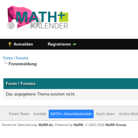
Anmelden
Registrieren
Foren / Forums
Forenmeldung
Foren / Forums
Das angegebene Thema existiert nicht.
Foren-Team
Kontakt
MATH+ Adventskalender
Nach oben
Archiv-Mo
Deutsche Übersetzung:
MyBB.de
, Powered by
MyBB
, © 2002-2026
MyBB Group
.