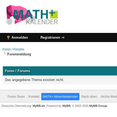
Anmelden
Registrieren
Foren / Forums
Forenmeldung
Foren / Forums
Das angegebene Thema existiert nicht.
Foren-Team
Kontakt
MATH+ Adventskalender
Nach oben
Archiv-Mo
Deutsche Übersetzung:
MyBB.de
, Powered by
MyBB
, © 2002-2026
MyBB Group
.