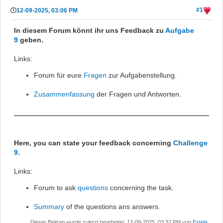
#1
12-09-2025, 03:06 PM
In diesem Forum könnt ihr uns Feedback zu
Aufgabe
9
geben.
Links:
Forum für eure
Fragen
zur Aufgabenstellung.
Zusammenfassung
der Fragen und Antworten.
Here, you can state your feedback concerning
Challenge
9
.
Links:
Forum to ask
questions
concerning the task.
Summary
of the questions ans answers.
Dieser Beitrag wurde zuletzt bearbeitet: 12-09-2025, 03:32 PM von
Estela
.