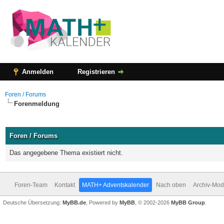
Anmelden
Registrieren
Foren / Forums
Forenmeldung
Foren / Forums
Das angegebene Thema existiert nicht.
Foren-Team
Kontakt
MATH+ Adventskalender
Nach oben
Archiv-Mo
Deutsche Übersetzung:
MyBB.de
, Powered by
MyBB
, © 2002-2026
MyBB Group
.