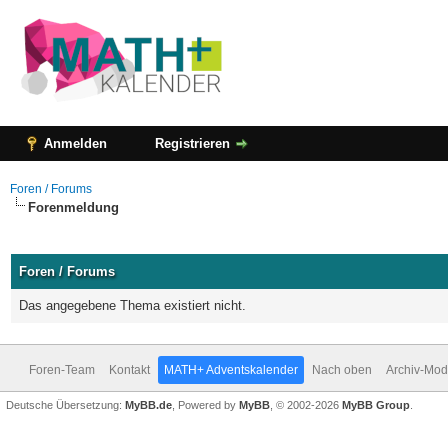
Anmelden
Registrieren
Foren / Forums
Forenmeldung
Foren / Forums
Das angegebene Thema existiert nicht.
Foren-Team
Kontakt
MATH+ Adventskalender
Nach oben
Archiv-Mo
Deutsche Übersetzung:
MyBB.de
, Powered by
MyBB
, © 2002-2026
MyBB Group
.