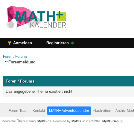
Anmelden
Registrieren
Foren / Forums
Forenmeldung
Foren / Forums
Das angegebene Thema existiert nicht.
Foren-Team
Kontakt
MATH+ Adventskalender
Nach oben
Archiv-Mo
Deutsche Übersetzung:
MyBB.de
, Powered by
MyBB
, © 2002-2026
MyBB Group
.