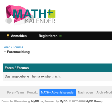
Anmelden
Registrieren
Foren / Forums
Forenmeldung
Foren / Forums
Das angegebene Thema existiert nicht.
Foren-Team
Kontakt
MATH+ Adventskalender
Nach oben
Archiv-Mo
Deutsche Übersetzung:
MyBB.de
, Powered by
MyBB
, © 2002-2026
MyBB Group
.