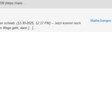
9 (https://oeis....
MatheJuergen
en schrieb: (12-30-2025, 12:17 PM) -- Jetzt kommt noch
 Wege geht, dann [...]...
MatheJuergen
ich viele und eine einstellige Anzahl :) ) durchgespielt:
Antworten vo...
MatheJuergen
(t) = 5*x(t) + 1*(1- x(t)) = 1 + 4*x(t) Somit folgt für die
MatheJuergen
,5*pi (m²) erhalten. Somit gilt für die Seitenlänge a des
imale gerundet) Da...