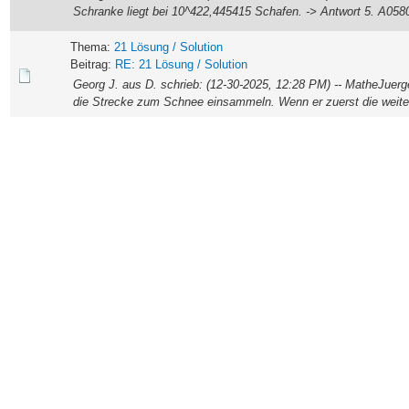
Schranke liegt bei 10^422,445415 Schafen. -> Antwort 5. A05803
Thema:
21 Lösung / Solution
Beitrag:
RE: 21 Lösung / Solution
Georg J. aus D. schrieb: (12-30-2025, 12:28 PM) -- MatheJuerg
die Strecke zum Schnee einsammeln. Wenn er zuerst die weiten
Thema:
24 Lösung / Solution
Beitrag:
RE: 24 Lösung / Solution
Ich habe alle möglichen Anzahlen (es sind ja zum Glück nur endl
n=1 war nicht wirklich interessant (kommt ja auch nicht in den 
Thema:
22 Lösung / Solution
Beitrag:
RE: 22 Lösung / Solution
Zunächst habe ich mir die Funktion f_s(t) bestimmt, sie lautet: f_s
Differenzialgleichung: x'(t) = x(t)*(x(t) - 1) Da 0
Thema:
21 Lösung / Solution
Beitrag:
RE: 21 Lösung / Solution
Ich habe für den Flächeninhalt A eines Quadrats den Wert A = 22
Quadrats a = Wurzel(A) = ca. 8,407 m ==> 8,4 m (auf eine Dez
Thema:
19 Lösung / Solution