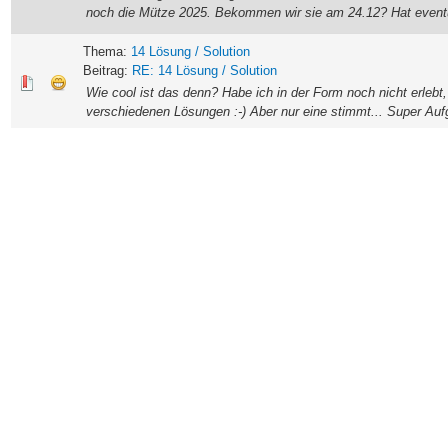
noch die Mütze 2025. Bekommen wir sie am 24.12? Hat eventue
Thema:
14 Lösung / Solution
Beitrag:
RE: 14 Lösung / Solution
Wie cool ist das denn? Habe ich in der Form noch nicht erlebt
verschiedenen Lösungen :-) Aber nur eine stimmt... Super Auf
Thema:
13 Lösung / Solution
Beitrag:
RE: 13 Lösung / Solution
lukas schrieb: (12-22-2025, 05:37 PM) -- pierrot schrieb: (12-
Nim-Spiele gab es länger nicht mehr im Kalender. Bzw "nimmt" 
Thema:
14 Lösung / Solution
Beitrag:
RE: 14 Lösung / Solution
st1974 schrieb: (12-22-2025, 04:53 PM) -- pierrot schrieb: (12-
wenn ich keinen Denkfehler in meinem Widerspruchsbeweis h
Thema:
13 Lösung / Solution
Beitrag:
RE: 13 Lösung / Solution
Eine der besten Aufgaben finde ich - Nim-Spiele gab es länger
weg, sondern verschiebt :-) also "Verschieb-Spiel". By the w
Thema:
14 Lösung / Solution