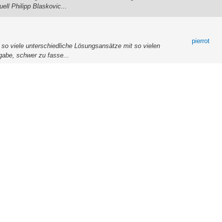
ll Philipp Blaskovic...
pierrot
, so viele unterschiedliche Lösungsansätze mit so vielen
gabe, schwer zu fasse...
pierrot
22-2025, 05:34 PM) -- Eine der besten Aufgaben finde ich -
man hier ja nich...
pierrot
22-2025, 04:29 PM) -- Antwort 2 (k=2) sollte korrekt sein,
abe? Obere Schr...
pierrot
 nicht mehr im Kalender. Bzw "nimmt" man hier ja nicht
ay - warum man Nim-S...