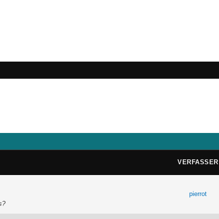
VERFASSER
pierrot
s?