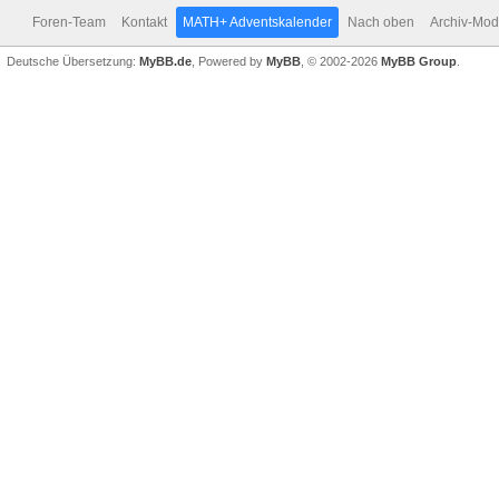
Foren-Team
Kontakt
MATH+ Adventskalender
Nach oben
Archiv-Mo
Deutsche Übersetzung:
MyBB.de
, Powered by
MyBB
, © 2002-2026
MyBB Group
.