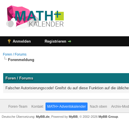
Anmelden
Registrieren
Foren / Forums
Forenmeldung
Foren / Forums
Falscher Autorisierungscode! Greifst du auf diese Funktion auf die üblic
Foren-Team
Kontakt
MATH+ Adventskalender
Nach oben
Archiv-Mo
Deutsche Übersetzung:
MyBB.de
, Powered by
MyBB
, © 2002-2026
MyBB Group
.