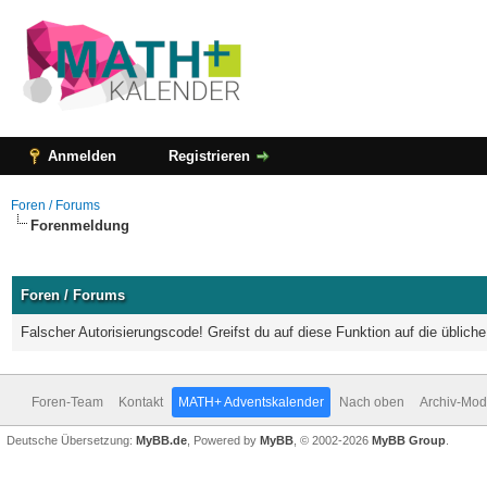
Anmelden
Registrieren
Foren / Forums
Forenmeldung
Foren / Forums
Falscher Autorisierungscode! Greifst du auf diese Funktion auf die üblic
Foren-Team
Kontakt
MATH+ Adventskalender
Nach oben
Archiv-Mo
Deutsche Übersetzung:
MyBB.de
, Powered by
MyBB
, © 2002-2026
MyBB Group
.