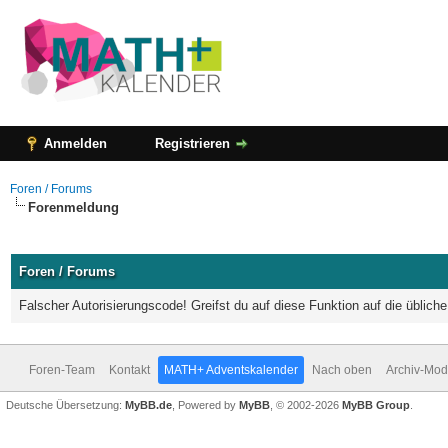
Anmelden
Registrieren
Foren / Forums
Forenmeldung
Foren / Forums
Falscher Autorisierungscode! Greifst du auf diese Funktion auf die üblic
Foren-Team
Kontakt
MATH+ Adventskalender
Nach oben
Archiv-Mo
Deutsche Übersetzung:
MyBB.de
, Powered by
MyBB
, © 2002-2026
MyBB Group
.