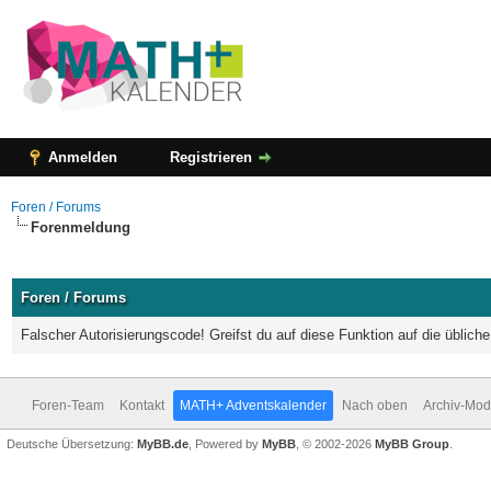
Anmelden
Registrieren
Foren / Forums
Forenmeldung
Foren / Forums
Falscher Autorisierungscode! Greifst du auf diese Funktion auf die üblic
Foren-Team
Kontakt
MATH+ Adventskalender
Nach oben
Archiv-Mo
Deutsche Übersetzung:
MyBB.de
, Powered by
MyBB
, © 2002-2026
MyBB Group
.