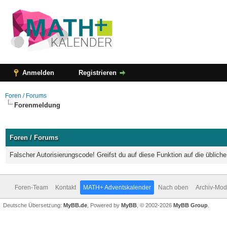
Anmelden
Registrieren
Foren / Forums
Forenmeldung
Foren / Forums
Falscher Autorisierungscode! Greifst du auf diese Funktion auf die üblic
Foren-Team
Kontakt
MATH+ Adventskalender
Nach oben
Archiv-Mo
Deutsche Übersetzung:
MyBB.de
, Powered by
MyBB
, © 2002-2026
MyBB Group
.