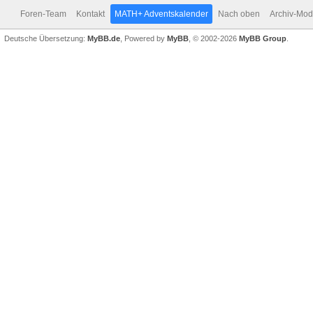
Foren-Team
Kontakt
MATH+ Adventskalender
Nach oben
Archiv-Mo
Deutsche Übersetzung:
MyBB.de
, Powered by
MyBB
, © 2002-2026
MyBB Group
.