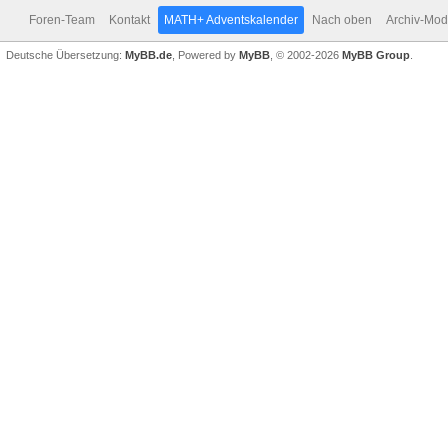
Foren-Team
Kontakt
MATH+ Adventskalender
Nach oben
Archiv-Mo
Deutsche Übersetzung:
MyBB.de
, Powered by
MyBB
, © 2002-2026
MyBB Group
.