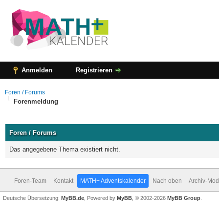
Anmelden
Registrieren
Foren / Forums
Forenmeldung
Foren / Forums
Das angegebene Thema existiert nicht.
Foren-Team
Kontakt
MATH+ Adventskalender
Nach oben
Archiv-Mo
Deutsche Übersetzung:
MyBB.de
, Powered by
MyBB
, © 2002-2026
MyBB Group
.