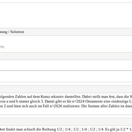
sung / Solution
ung.
lgenden Zahlen auf dem Kranz rekursiv darstellen. Dabei stellt man fest, dass die 
on a und b immer gleich 3. Damit gibt es für n=2024 Ornamente eine eindeutige L
 2 und lässt sich auch im Fall n=2026 realisieren. Die Summe aller Zahlen ist dann 
findet man schnell die Reihung 1/2 ; 1/4 ; 1/2 ; 1/4 ; 1/2 ; 1/4. Es gilt ja 1/2 * 1