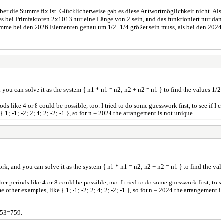
r aber die Summe fix ist. Glücklicherweise gab es diese Antwortmöglichkeit nicht.
 es bei Primfaktoren 2x1013 nur eine Länge von 2 sein, und das funktioniert nur da
Summe bei den 2026 Elementen genau um 1/2+1/4 größer sein muss, als bei den 2024
 you can solve it as the system { n1 * n1 = n2; n2 + n2 = n1 } to find the values 1/
ds like 4 or 8 could be possible, too. I tried to do some guesswork first, to see if 
 1; -1; -2; 2; 4; 2; -2; -1 }, so for n = 2024 the arrangement is not unique.
rk, and you can solve it as the system { n1 * n1 = n2; n2 + n2 = n1 } to find the v
er periods like 4 or 8 could be possible, too. I tried to do some guesswork first, to
 other examples, like { 1; -1; -2; 2; 4; 2; -2; -1 }, so for n = 2024 the arrangement 
*253=759.