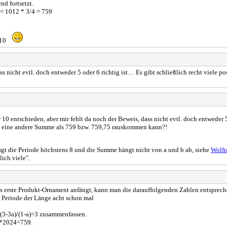
nd fortsetzt.
 = 1012 * 3/4 = 759
rt 10
s nicht evtl. doch entweder 5 oder 6 richtig ist… Es gibt schließlich recht viele p
 10 entschieden, aber mir fehlt da noch der Beweis, dass nicht evtl. doch entweder 5
tl. eine andere Summe als 759 bzw. 759,75 rauskommen kann?!
ägt die Periode höchstens 8 und die Summe hängt nicht von a und b ab, siehe
Wolf
ich viele".
s erste Produkt-Ornament anfängt, kann man die darauffolgenden Zahlen entsprech
e Periode der Länge acht schon mal
u (3-3a)/(1-a)=3 zusammenfassen.
/8*2024=759.