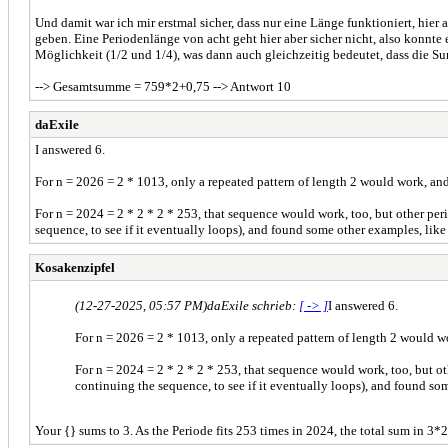
Und damit war ich mir erstmal sicher, dass nur eine Länge funktioniert, hie
geben. Eine Periodenlänge von acht geht hier aber sicher nicht, also konnte
Möglichkeit (1/2 und 1/4), was dann auch gleichzeitig bedeutet, dass die 
--> Gesamtsumme = 759*2+0,75 --> Antwort 10
daExile
I answered 6.
For n = 2026 = 2 * 1013, only a repeated pattern of length 2 would work, and
For n = 2024 = 2 * 2 * 2 * 253, that sequence would work, too, but other perio
sequence, to see if it eventually loops), and found some other examples, like {
Kosakenzipfel
(12-27-2025, 05:57 PM)
daExile schrieb:
[ -> ]
I answered 6.
For n = 2026 = 2 * 1013, only a repeated pattern of length 2 would wo
For n = 2024 = 2 * 2 * 2 * 253, that sequence would work, too, but oth
continuing the sequence, to see if it eventually loops), and found some
Your {} sums to 3. As the Periode fits 253 times in 2024, the total sum in 3