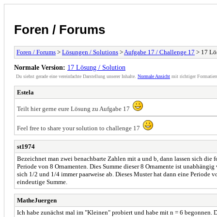
Foren / Forums
Foren / Forums
>
Lösungen / Solutions
>
Aufgabe 17 / Challenge 17
> 17 Lö
Normale Version:
17 Lösung / Solution
Du siehst gerade eine vereinfachte Darstellung unserer Inhalte.
Normale Ansicht
mit richtiger Formatier
Estela
Teilt hier gerne eure Lösung zu Aufgabe 17
Feel free to share your solution to challenge 17
st1974
Bezeichnet man zwei benachbarte Zahlen mit a und b, dann lassen sich die fo
Periode von 8 Ornamenten. Dies Summe dieser 8 Ornamente ist unabhängig v
sich 1/2 und 1/4 immer paarweise ab. Dieses Muster hat dann eine Periode von
eindeutige Summe.
MatheJuergen
Ich habe zunächst mal im "Kleinen" probiert und habe mit n = 6 begonnen. Dort 