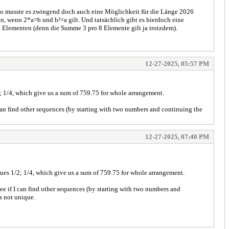
 Also musste es zwingend doch auch eine Möglichkeit für die Länge 2026
nn, wenn 2*a=b und b²=a gilt. Und tatsächlich gibt es hierdoch eine
 Elementen (denn die Summe 3 pro 8 Elemente gilt ja trotzdem).
12-27-2025, 05:57 PM
2; 1/4, which give us a sum of 759.75 for whole arrangement.
I can find other sequences (by starting with two numbers and continuing the
12-27-2025, 07:40 PM
alues 1/2; 1/4, which give us a sum of 759.75 for whole arrangement.
 see if I can find other sequences (by starting with two numbers and
is not unique.