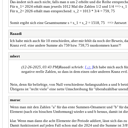
Das ändert sich auch nicht, falls man n um 2 erhöht und die Reihe entspreche
Für n_1= 2024 erhält man jeweils 1012 Mal die Zahlen 1/2 und 1/4 ==> s_1
Für n_2= 2026 erhält man entsprechend: s_2 = 1013 * 3/4 = 759, 75
Somit ergibt sich eine Gesamtsumme s = s_1 + s_2 = 1518, 75 ==> Antwo
Raaadi
Ich habe mich auch für 10 entschieden, aber mir fehlt da noch der Beweis, das
Kranz evtl. eine andere Summe als 759 bzw. 759,75 rauskommen kann?!
mbert
(12-26-2025, 03:43 PM)
Raaadi schrieb:
[ -> ]
Ich habe mich auch für
negative reelle Zahlen, so dass in dem einen oder anderen Kranz ev
Nein, denn für beliebige, von Null verschiedene Anfangszahlen a und b betr
Übrigens ist "recht viele" eine nette Umschreibung für "überabzählbar unendl
marac
Wenn man mit den Zahlen "a" für das erste Summen-Ornament und "b" für da
Element (nach ein bisschen Umformung) wieder a und b heraus, damit ist di
klar. Wenn man dann die acht Elemente der Periode addiert, lässt sich das z
Damit funktioniert auf jeden Fall schon mal die 2024 und die Summe ist 3